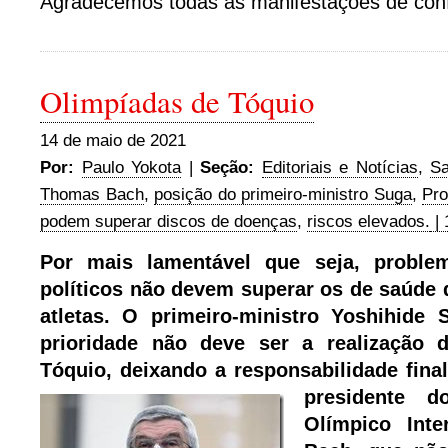
Agradecemos todas as manifestações de conf
Olimpíadas de Tóquio
14 de maio de 2021
Por:
Paulo Yokota
|
Seção:
Editoriais e Notícias
,
S
Thomas Bach
,
posição do primeiro-ministro Suga
,
Pro
podem superar discos de doenças
,
riscos elevados.
| 
Por mais lamentável que seja, probl
políticos não devem superar os de saúde 
atletas. O primeiro-ministro Yoshihide
prioridade não deve ser a realização 
Tóquio, deixando a responsabilidade fina
presidente 
Olímpico Inte