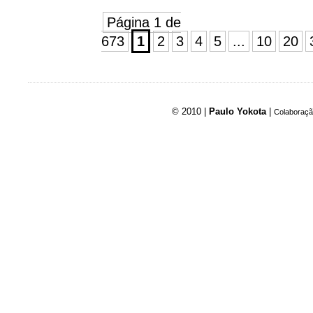
Página 1 de
673
1
2
3
4
5
...
10
20
© 2010 |
Paulo Yokota
|
Colaboraçã