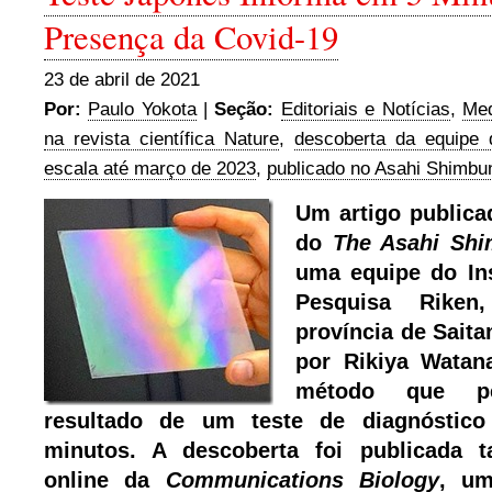
Presença da Covid-19
23 de abril de 2021
Por:
Paulo Yokota
|
Seção:
Editoriais e Notícias
,
Med
na revista científica Nature
,
descoberta da equipe 
escala até março de 2023
,
publicado no Asahi Shimbu
Um artigo public
do
The Asahi Sh
uma equipe do Ins
Pesquisa Rike
província de Saita
por Rikiya Watan
método que p
resultado de um teste de diagnósti
minutos. A descoberta foi publicada
online da
Communications Biology
, um