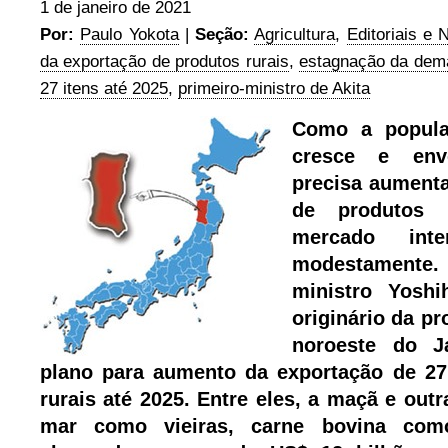
1 de janeiro de 2021
Por:
Paulo Yokota
|
Seção:
Agricultura
,
Editoriais e 
da exportação de produtos rurais
,
estagnação da dema
27 itens até 2025
,
primeiro-ministro de Akita
Como a popula
cresce e env
precisa aumenta
de produtos 
mercado int
modestament
ministro Yosh
originário da pr
noroeste do J
plano para aumento da exportação de 27
rurais até 2025. Entre eles, a maçã e outr
mar como vieiras, carne bovina co