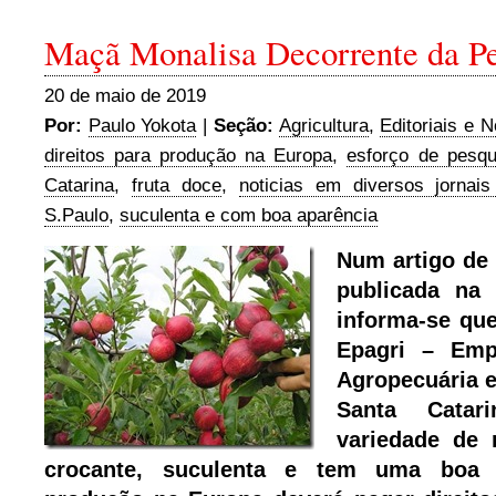
Maçã Monalisa Decorrente da P
20 de maio de 2019
Por:
Paulo Yokota
|
Seção:
Agricultura
,
Editoriais e N
direitos para produção na Europa
,
esforço de pesqu
Catarina
,
fruta doce
,
noticias em diversos jornais
S.Paulo
,
suculenta e com boa aparência
Num artigo de
publicada na
F
informa-se qu
Epagri – Emp
Agropecuária e
Santa Catar
variedade de
crocante, suculenta e tem uma boa 