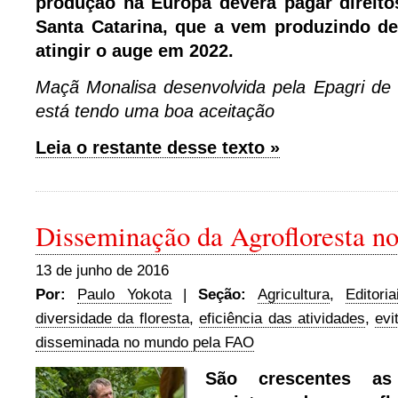
produção na Europa deverá pagar direitos
Santa Catarina, que a vem produzindo d
atingir o auge em 2022.
Maçã Monalisa desenvolvida pela Epagri de 
está tendo uma boa aceitação
Leia o restante desse texto »
Disseminação da Agrofloresta no
13 de junho de 2016
Por:
Paulo Yokota
|
Seção:
Agricultura
,
Editori
diversidade da floresta
,
eficiência das atividades
,
evi
disseminada no mundo pela FAO
São crescentes as