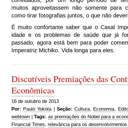
convidados, por um longo período de te
muitos aproveitassem não somente para c
como tirar fotografias juntos, o que não deveri
É muito confortante saber que o Casal Im
idade e os problemas de saúde que já fo
passado, agora está bem para poder comem
Imperatriz Michiko. Vida longa para eles.
Discutíveis Premiações das Cont
Econômicas
16 de outubro de 2013
Por:
Paulo Yokota
|
Seção:
Cultura
,
Economia
,
Edito
webtown
|
Tags:
as premiações do Nobel para a econ
Financial Times
,
relevância para os desenvolvimentos 