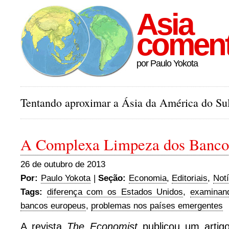
Asia
comen
por Paulo Yokota
Tentando aproximar a Ásia da América do Sul
A Complexa Limpeza dos Banco
26 de outubro de 2013
Por:
Paulo Yokota
|
Seção:
Economia
,
Editoriais
,
Notí
Tags:
diferença com os Estados Unidos
,
examinan
bancos europeus
,
problemas nos países emergentes
A revista
The Economist
publicou um arti