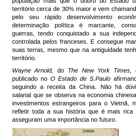
população mais que o dobro do Estado 
território cerca de 30% maior e vem chaman
pelo seu rápido desenvolvimento econô
determinação política é marcante, cons
guerras, tendo conquistado a sua indepen
controlada pelos franceses. E consegue man
suas terras, mesmo que na antiguidade tenh
território.
Wayne Arnold,
do
The New York Times,
publicado no
O Estado de S.Paulo
afirman
seguindo a receita da China. Não há dúv
salarial que se observa na economia chinesa
investimentos estrangeiros para o Vietnã, 
refletir toda a sua história que é mais rica
asseguram uma importância no futuro.