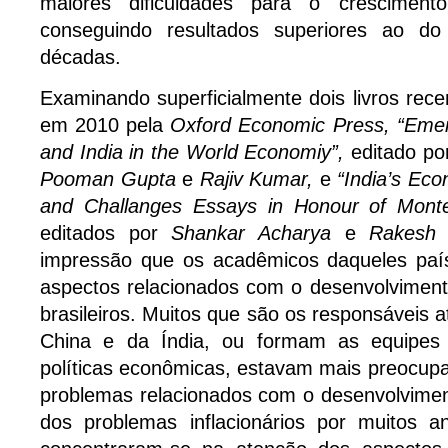
maiores dificuldades para o cresciment
conseguindo resultados superiores ao do 
décadas.
Examinando superficialmente dois livros rec
em 2010 pela
Oxford Economic Press, “Emer
and India in the World Economiy”,
editado p
Pooman Gupta
e
Rajiv Kumar,
e
“India’s Ec
and Challanges Essays in Honour of Monte
editados por
Shankar Acharya
e
Rakesh
impressão que os acadêmicos daqueles paí
aspectos relacionados com o desenvolvimen
brasileiros. Muitos que são os responsáveis a
China e da Índia, ou formam as equipes
políticas econômicas, estavam mais preocup
problemas relacionados com o desenvolviment
dos problemas inflacionários por muitos 