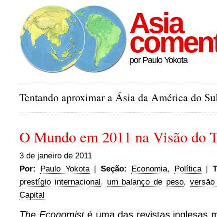
Asia
comen
por Paulo Yokota
Tentando aproximar a Ásia da América do Sul
O Mundo em 2011 na Visão do 
3 de janeiro de 2011
Por:
Paulo Yokota
|
Seção:
Economia
,
Política
|
T
prestígio internacional
,
um balanço de peso
,
versão
Capital
The Economist
é uma das revistas inglesas 