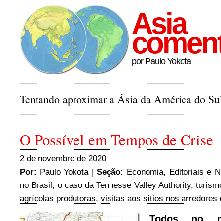
Asia
comen
por Paulo Yokota
Tentando aproximar a Ásia da América do Sul
O Possível em Tempos de Crise
2 de novembro de 2020
Por:
Paulo Yokota
|
Seção:
Economia
,
Editoriais e N
no Brasil
,
o caso da Tennesse Valley Authority
,
turism
agrícolas produtoras
,
visitas aos sítios nos arredores
Todos no m