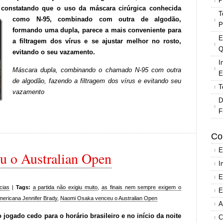
P
 constatando que o uso da máscara cirúrgica conhecida
T
como N-95,
combinado com outra de algodão,
P
formando uma dupla, parece a mais conveniente para
E
a filtragem dos vírus e se ajustar melhor no rosto,
Q
evitando o seu vazamento.
I
Máscara dupla, combinando o chamado N-95 com outra
E
de algodão, fazendo a filtragem dos vírus e evitando seu
T
vazamento
D
F
Co
E
 o Australian Open
I
E
cias
|
Tags:
a partida não exigiu muito
,
as finais nem sempre exigem o
E
mericana Jennifer Brady
,
Naomi Osaka venceu o Australian Open
A
ogado cedo para o horário brasileiro e no início da noite
C