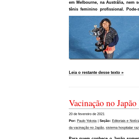
em Melbourne, na Austrália, nem 
tênis feminino profissional. Pode
Leia o restante desse texto »
Vacinação no Japão
20 de fevereiro de 2021
Por:
Paulo Yokota
|
Seção:
Editoriais e Notíc
da vacinação no Japão
,
sistema hospitalar ra
Para quem conhece o Japão somente