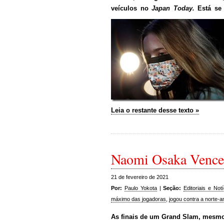
veículos no
Japan Today.
Está se
Leia o restante desse texto »
Naomi Osaka Venceu
21 de fevereiro de 2021
Por:
Paulo Yokota
|
Seção:
Editoriais e Notí
máximo das jogadoras
,
jogou contra a norte-a
As finais de um Grand Slam, mesmo j