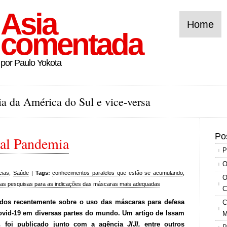
Asia
Home
comentada
por Paulo Yokota
a da América do Sul e vice-versa
Po
ual Pandemia
P
O
cias
,
Saúde
|
Tags:
conhecimentos paralelos que estão se acumulando
,
O
as pesquisas para as indicações das máscaras mais adequadas
C
ados recentemente sobre o uso das máscaras para defesa
C
ovid-19 em diversas partes do mundo. Um artigo de Issam
M
P,
foi publicado junto com a agência
JIJI,
entre outros