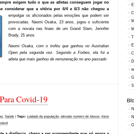
sempre exigem tudo o que as atletas conseguem jogar no
E
-se considerar que a vitória por 6/4 e 6/3 não chegou a
C
empolgar os aficionados pelas emoções que podem ser
M
provocadas. Naomi Osaka, 23 anos, jogou o suficiente
com a novata nas finais de um Grand Slam, Jennifer
M
Brady, 25 anos.
T
E
Naomi Osaka, com o troféu que ganhou no Australian
Open pela segunda vez. Segundo a Forbes, ela foi a
C
atleta que mais ganhou de remuneração no ano passado
D
w
G
S
 Para Covid-19
Blo
N
ias
,
Saúde
|
Tags:
cuidado da população
,
elevado numero de idosos
,
Inicio
N
zoável
O
 a distância, chega a ser surpreendente que só agora a