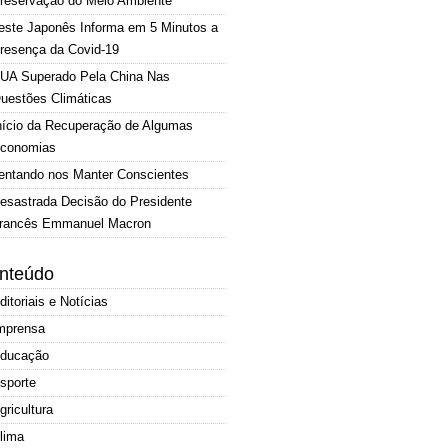
reservação do Meio Ambiente
este Japonês Informa em 5 Minutos a
resença da Covid-19
UA Superado Pela China Nas
uestões Climáticas
nício da Recuperação de Algumas
conomias
entando nos Manter Conscientes
esastrada Decisão do Presidente
rancês Emmanuel Macron
nteúdo
ditoriais e Notícias
mprensa
ducação
sporte
gricultura
lima