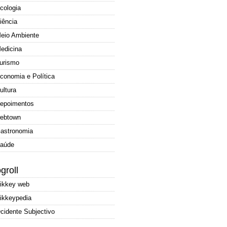
cologia
iência
eio Ambiente
edicina
urismo
conomia e Política
ultura
epoimentos
ebtown
astronomia
aúde
groll
ikkey web
ikkeypedia
cidente Subjectivo