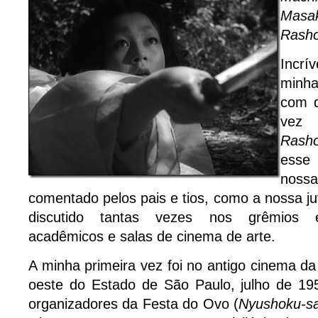
Masa
Rash
Incr
minha
com d
vez 
Rash
esse
nos
comentado pelos pais e tios, como a nossa ju
discutido tantas vezes nos grêmios es
acadêmicos e salas de cinema de arte.
A minha primeira vez foi no antigo cinema da
oeste do Estado de São Paulo, julho de 19
organizadores da Festa do Ovo (
Nyushoku-s