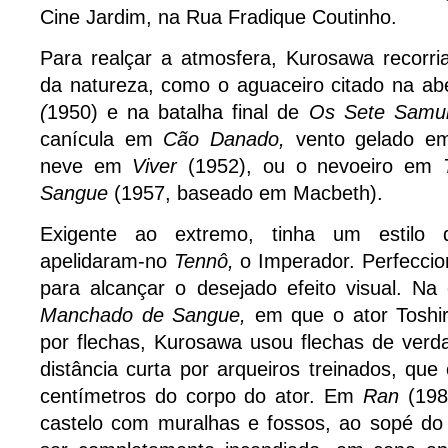
Cine Jardim, na Rua Fradique Coutinho.
Para realçar a atmosfera, Kurosawa recorri
da natureza, como o aguaceiro citado na ab
(
1950) e na batalha final de
Os Sete Samu
canícula em
Cão Danado
,
vento gelado 
neve em
Viver
(1952), ou o nevoeiro em
Sangue
(1957, baseado em Macbeth).
Exigente ao extremo, tinha um estilo dit
apelidaram-no
Tennô,
o Imperador. Perfeccio
para alcançar o desejado efeito visual. Na
Manchado de Sangue,
em que o ator Toshir
por flechas, Kurosawa usou flechas de verd
distância curta por arqueiros treinados, q
centímetros do corpo do ator. Em
Ran
(198
castelo com muralhas e fossos, ao sopé do 