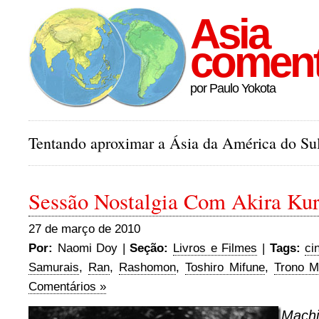
Asia
comen
por Paulo Yokota
Tentando aproximar a Ásia da América do Sul
Sessão Nostalgia Com Akira Ku
27 de março de 2010
Por:
Naomi Doy |
Seção:
Livros e Filmes
|
Tags:
ci
Samurais
,
Ran
,
Rashomon
,
Toshiro Mifune
,
Trono M
Comentários »
Mach