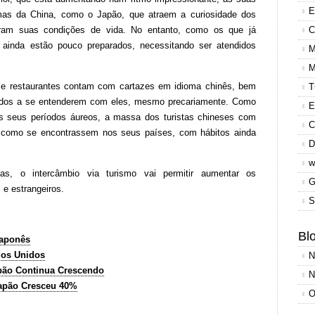
E
mas da China, como o Japão, que atraem a curiosidade dos
aram suas condições de vida. No entanto, como os que já
C
 ainda estão pouco preparados, necessitando ser atendidos
M
M
s e restaurantes contam com cartazes em idioma chinês, bem
T
tados a se entenderem com eles, mesmo precariamente. Como
E
s seus períodos áureos, a massa dos turistas chineses com
C
e como se encontrassem nos seus países, com hábitos ainda
D
w
as, o intercâmbio via turismo vai permitir aumentar os
G
e estrangeiros.
S
Blo
Japonês
dos Unidos
N
pão Continua Crescendo
N
Japão Cresceu 40%
O