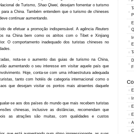
P
Nacional de Turismo,
Shao Qiwei,
desejam fomentar o turismo
T
s para a China. Também entendem que o turismo de chineses
P
 deve continuar aumentando.
E
tido de efetuar a promoção indispensável. A agência
Reuters
Q
os na China bem como os atritos com o Tibet e Xinjiang
I
ior. O comportamento inadequado dos turistas chineses no
E
dades.
T
alizadas, nota-se o aumento das guias de turismo na China,
D
stão aumentando o seu interesse em visitar aquele país que
F
olvimento. Hoje, conta-se com uma infraestrutura adequada
ristas, tanto com hotéis de categoria internacional como o
Co
 aos que desejam visitar os pontos mais atraentes daquele
E
I
igualar-se aos dos países do mundo que mais recebem turistas
E
ensões chinesas, inclusive as distâncias, recomendam que
E
pois as atrações são muitas, com qualidades e custos
A
C
rior, que está aumentando num ritmo impressionante, as suas