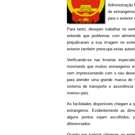
Administração 
de estrangeiro
para o exterior
Para tanto, desejam trabalhar no sen
entende que problemas com aliment
prejudicaram a sua imagem no exter
exterior também preocupa estas autori
Verificando-se nas livrarias especi
mostrando que muitos estrangeiros e
vem impressionando com o seu desenv
para atender uma grande massa de tu
sistema de transporte e assistência
imenso país.
As facilidades disponíveis chegam a 
estrangeiros. Evidentemente as dim
alguns pontos sejam escolhidos, 
diferenciados.
Quanto aos turistas chineses no exte