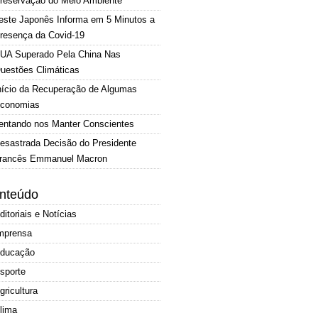
reservação do Meio Ambiente
este Japonês Informa em 5 Minutos a
resença da Covid-19
UA Superado Pela China Nas
uestões Climáticas
nício da Recuperação de Algumas
conomias
entando nos Manter Conscientes
esastrada Decisão do Presidente
rancês Emmanuel Macron
nteúdo
ditoriais e Notícias
mprensa
ducação
sporte
gricultura
lima