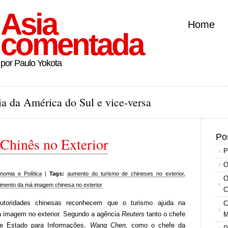
Asia
Home
comentada
por Paulo Yokota
a da América do Sul e vice-versa
Po
Chinês no Exterior
P
O
nomia e Política
|
Tags:
aumento do turismo de chineses no exterior
,
O
imento da má imagem chinesa no exterior
C
toridades chinesas reconhecem que o turismo ajuda na
C
a imagem no exterior. Segundo a agência
Reuters
tanto o chefe
M
e Estado para Informações,
Wang Chen,
como o chefe da