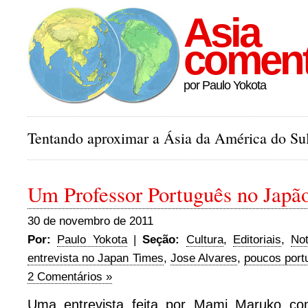
Asia
comen
por Paulo Yokota
Tentando aproximar a Ásia da América do Sul
Um Professor Português no Japã
30 de novembro de 2011
Por:
Paulo Yokota
|
Seção:
Cultura
,
Editoriais
,
Not
entrevista no Japan Times
,
Jose Alvares
,
poucos port
2 Comentários »
Uma entrevista feita por Mami Maruko co