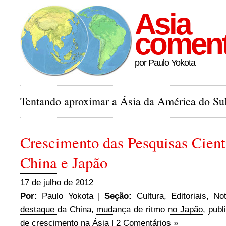
Asia
comen
por Paulo Yokota
Tentando aproximar a Ásia da América do Sul
Crescimento das Pesquisas Cientí
China e Japão
17 de julho de 2012
Por:
Paulo Yokota
|
Seção:
Cultura
,
Editoriais
,
Not
destaque da China
,
mudança de ritmo no Japão
,
publ
de crescimento na Ásia
| 2 Comentários »