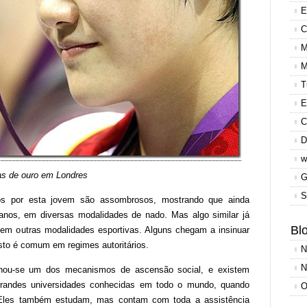
E
C
M
M
T
E
C
D
w
s de ouro em Londres
G
S
dos por esta jovem são assombrosos, mostrando que ainda
anos, em diversas modalidades de nado. Mas algo similar já
Blo
em outras modalidades esportivas. Alguns chegam a insinuar
isto é comum em regimes autoritários.
N
N
rnou-se um dos mecanismos de ascensão social, e existem
 grandes universidades conhecidas em todo o mundo, quando
O
s. Eles também estudam, mas contam com toda a assistência