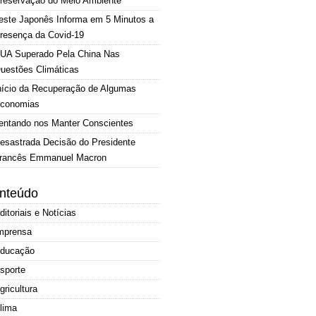
reservação do Meio Ambiente
este Japonês Informa em 5 Minutos a
resença da Covid-19
UA Superado Pela China Nas
uestões Climáticas
nício da Recuperação de Algumas
conomias
entando nos Manter Conscientes
esastrada Decisão do Presidente
rancês Emmanuel Macron
nteúdo
ditoriais e Notícias
mprensa
ducação
sporte
gricultura
lima