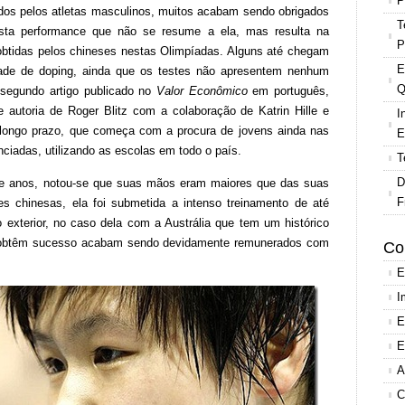
P
idos pelos atletas masculinos, muitos acabam sendo obrigados
T
esta performance que não se resume a ela, mas resulta na
P
btidas pelos chineses nestas Olimpíadas. Alguns até chegam
E
dade de doping, ainda que os testes não apresentem nenhum
Q
 segundo artigo publicado no
Valor Econômico
em português,
e autoria de Roger Blitz com a colaboração de Katrin Hille e
I
longo prazo, que começa com a procura de jovens ainda nas
E
nciadas, utilizando as escolas em todo o país.
T
D
te anos, notou-se que suas mãos eram maiores que das suas
F
es chinesas, ela foi submetida a intenso treinamento de até
o exterior, no caso dela com a Austrália que tem um histórico
e obtêm sucesso acabam sendo devidamente remunerados com
Co
E
I
E
E
A
C