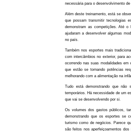
necessária para o desenvolvimento de 
Além deste treinamento, está se obser
que possam transmitir tecnologias 
demonstram as competições. Até o B
ajudaram a desenvolver algumas moda
no país.
Também nos esportes mais tradicionai
com intercâmbios no exterior, para 
ocorrendo nas suas modalidades em di
que estão se tornando potências res
melhorando com a alimentação na infân
Tudo está demonstrando que não s
temporários. Há necessidade de um esf
que vai se desenvolvendo por si.
Os volumes dos gastos públicos, tant
demonstrando que os esportes se co
turismo como de negócios. Parece qu
são feitos nos aperfeiçoamentos dos