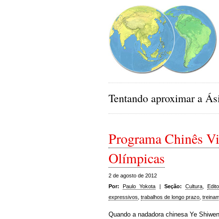
Tentando aproximar a Ási
Programa Chinês V
Olímpicas
2 de agosto de 2012
Por:
Paulo Yokota
|
Seção:
Cultura
,
Edito
expressivos
,
trabalhos de longo prazo
,
treina
Quando a nadadora chinesa Ye Shiwen,