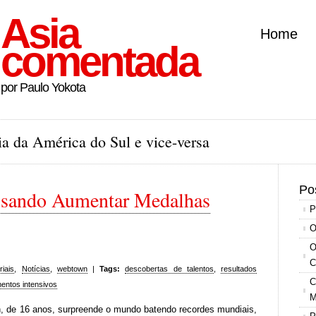
Asia
Home
comentada
por Paulo Yokota
a da América do Sul e vice-versa
Po
isando Aumentar Medalhas
P
O
O
C
riais
,
Notícias
,
webtown
|
Tags:
descobertas de talentos
,
resultados
C
mentos intensivos
M
 de 16 anos, surpreende o mundo batendo recordes mundiais,