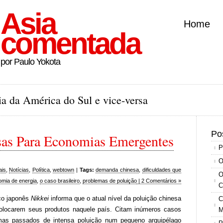
Asia
Home
comentada
por Paulo Yokota
a da América do Sul e vice-versa
Po
sas Para Economias Emergentes
P
O
ais
,
Notícias
,
Política
,
webtown
|
Tags:
demanda chinesa
,
dificuldades que
O
mia de energia
,
o caso brasileiro
,
problemas de poluição
| 2 Comentários »
C
ico japonês
Nikkei
informa que o atual nível da poluição chinesa
C
olocarem seus produtos naquele país. Citam inúmeros casos
M
mas passados de intensa poluição num pequeno arquipélago