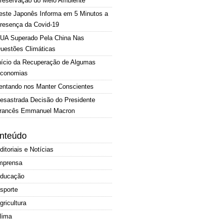
reservação do Meio Ambiente
este Japonês Informa em 5 Minutos a
resença da Covid-19
UA Superado Pela China Nas
uestões Climáticas
nício da Recuperação de Algumas
conomias
entando nos Manter Conscientes
esastrada Decisão do Presidente
rancês Emmanuel Macron
nteúdo
ditoriais e Notícias
mprensa
ducação
sporte
gricultura
lima