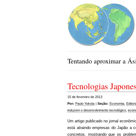
Tentando aproximar a Ási
Tecnologias Japone
15 de fevereiro de 2013
Por:
Paulo Yokota
|
Seção:
Economia
,
Editori
induzem o desenvolvimento tecnológico
,
econo
Um artigo publicado no jornal econôm
está atraindo empresas do Japão a c
concretos, mostrando que os proble