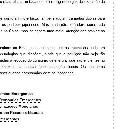
mais eficaz, notadamente na fuligem no gás de exaustão do
ões como a Hino e Isuzu também adotam camadas duplas para
 os padrões japoneses. Mas ainda não está claro como tudo
ções na China, mas se espera uma maior atenção aos problemas
ambém no Brasil, onde estas empresas japonesas poderiam
tecnologias que dispõem, ainda que a poluição não seja tão
nadas à redução do consumo de energia, que são eficientes no
 maior escala no país, com produções locais. Os consumos
evados quando comparados com os japoneses.
nomias Emergentes
e Economias Emergentes
ilizações Monetárias
itos Recursos Naturais
Emergentes