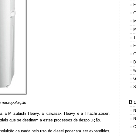
E
C
M
M
T
E
C
D
w
G
S
Blo
 micropoluição
N
las a Mitsubishi Heavy, a Kawasaki Heavy e a Hitachi Zosen,
N
iais que se destinam a estes processos de despoluição.
O
oluição causada pelo uso do diesel poderiam ser expandidos,