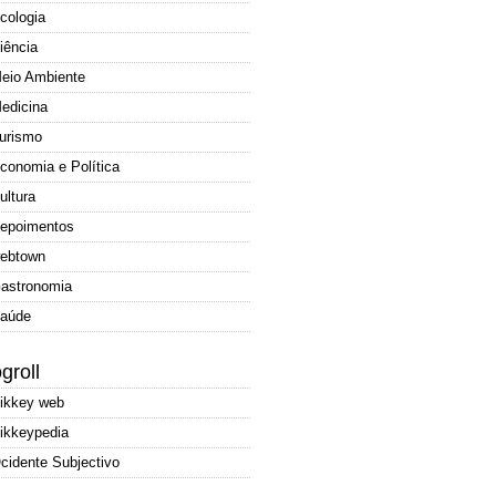
cologia
iência
eio Ambiente
edicina
urismo
conomia e Política
ultura
epoimentos
ebtown
astronomia
aúde
groll
ikkey web
ikkeypedia
cidente Subjectivo