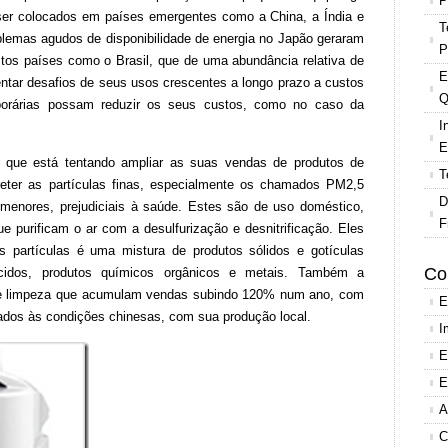
P
ser colocados em países emergentes como a China, a Índia e
T
roblemas agudos de disponibilidade de energia no Japão geraram
P
itos países como o Brasil, que de uma abundância relativa de
E
entar desafios de seus usos crescentes a longo prazo a custos
Q
porárias possam reduzir os seus custos, como no caso da
I
E
que está tentando ampliar as suas vendas de produtos de
T
reter as partículas finas, especialmente os chamados PM2,5
D
menores, prejudiciais à saúde. Estes são de uso doméstico,
F
 purificam o ar com a desulfurização e desnitrificação. Eles
 partículas é uma mistura de produtos sólidos e gotículas
Co
ácidos, produtos químicos orgânicos e metais. Também a
de limpeza que acumulam vendas subindo 120% num ano, com
E
ados às condições chinesas, com sua produção local.
I
E
E
A
C