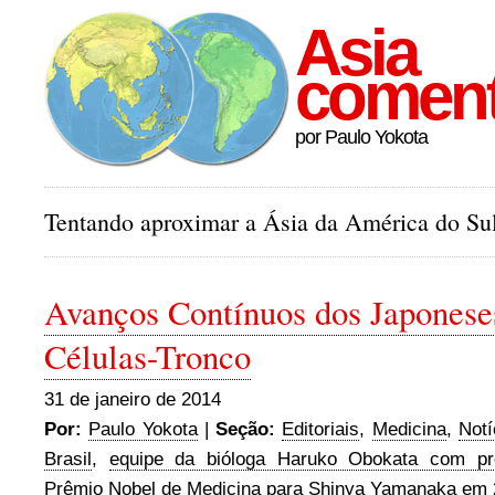
Asia
comen
por Paulo Yokota
Tentando aproximar a Ásia da América do Sul
Avanços Contínuos dos Japones
Células-Tronco
31 de janeiro de 2014
Por:
Paulo Yokota
|
Seção:
Editoriais
,
Medicina
,
Notí
Brasil
,
equipe da bióloga Haruko Obokata com pr
Prêmio Nobel de Medicina para Shinya Yamanaka em