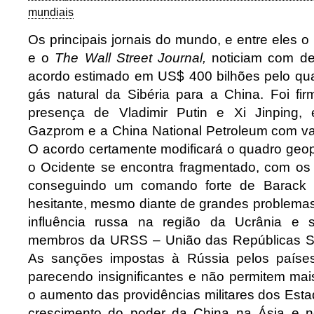
mundiais
Os principais jornais do mundo, e entre eles o
e o
The Wall Street Journal,
noticiam com de
acordo estimado em US$ 400 bilhões pelo qua
gás natural da Sibéria para a China. Foi f
presença de Vladimir Putin e Xi Jinping,
Gazprom e a China National Petroleum com va
O acordo certamente modificará o quadro geop
o Ocidente se encontra fragmentado, com os
conseguindo um comando forte de Barack
hesitante, mesmo diante de grandes problem
influência russa na região da Ucrânia e 
membros da URSS – União das Repúblicas Soc
As sanções impostas à Rússia pelos paíse
parecendo insignificantes e não permitem mai
o aumento das providências militares dos Est
crescimento do poder da China na Ásia e n