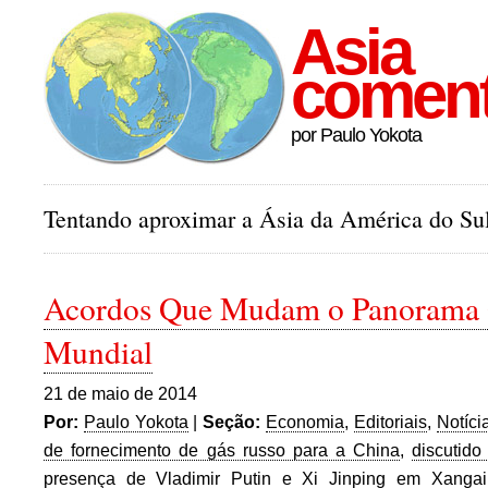
Asia
comen
por Paulo Yokota
Tentando aproximar a Ásia da América do Sul
Acordos Que Mudam o Panorama 
Mundial
21 de maio de 2014
Por:
Paulo Yokota
|
Seção:
Economia
,
Editoriais
,
Notíci
de fornecimento de gás russo para a China
,
discutido
presença de Vladimir Putin e Xi Jinping em Xangai