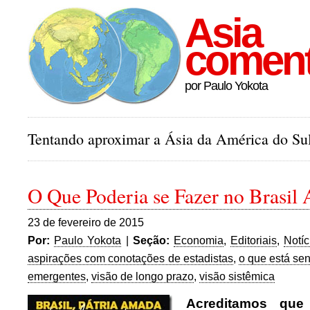
Asia
comen
por Paulo Yokota
Tentando aproximar a Ásia da América do Sul
O Que Poderia se Fazer no Brasil A
23 de fevereiro de 2015
Por:
Paulo Yokota
|
Seção:
Economia
,
Editoriais
,
Notíc
aspirações com conotações de estadistas
,
o que está se
emergentes
,
visão de longo prazo
,
visão sistêmica
Acreditamos que