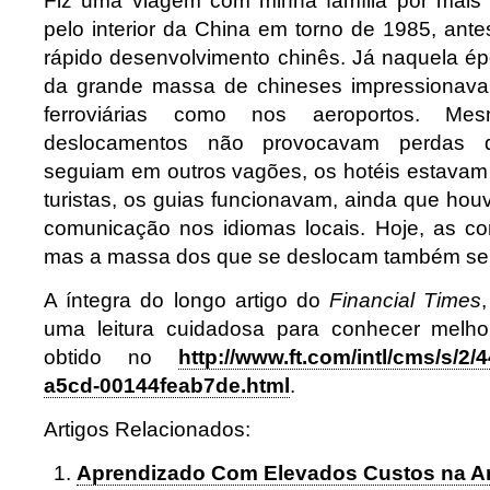
Fiz uma viagem com minha família por mais 
pelo interior da China em torno de 1985, ant
rápido desenvolvimento chinês. Já naquela é
da grande massa de chineses impressionava,
ferroviárias como nos aeroportos. Me
deslocamentos não provocavam perdas
seguiam em outros vagões, os hotéis estavam
turistas, os guias funcionavam, ainda que hou
comunicação nos idiomas locais. Hoje, as c
mas a massa dos que se deslocam também se
A íntegra do longo artigo do
Financial Times
uma leitura cuidadosa para conhecer melh
obtido no
http://www.ft.com/intl/cms/s/2
a5cd-00144feab7de.html
.
Artigos Relacionados:
Aprendizado Com Elevados Custos na 