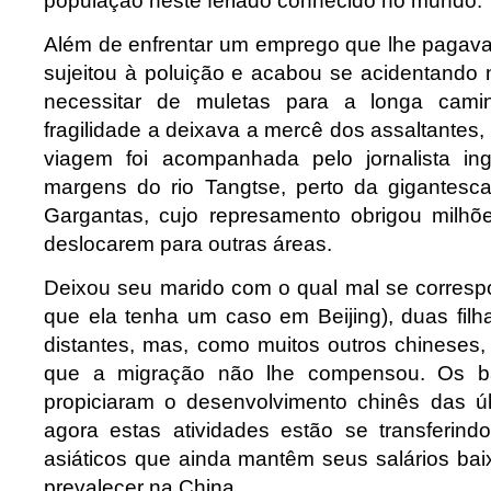
população neste feriado conhecido no mundo.
Além de enfrentar um emprego que lhe pagava 
sujeitou à poluição e acabou se acidentando
necessitar de muletas para a longa cam
fragilidade a deixava a mercê dos assaltantes,
viagem foi acompanhada pelo jornalista in
margens do rio Tangtse, perto da gigantesc
Gargantas, cujo represamento obrigou milhõ
deslocarem para outras áreas.
Deixou seu marido com o qual mal se corresp
que ela tenha um caso em Beijing), duas filh
distantes, mas, como muitos outros chineses
que a migração não lhe compensou. Os bai
propiciaram o desenvolvimento chinês das ú
agora estas atividades estão se transferind
asiáticos que ainda mantêm seus salários bai
prevalecer na China.