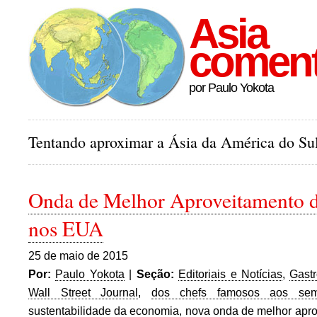
Asia
comen
por Paulo Yokota
Tentando aproximar a Ásia da América do Sul
Onda de Melhor Aproveitamento 
nos EUA
25 de maio de 2015
Por:
Paulo Yokota
|
Seção:
Editoriais e Notícias
,
Gast
Wall Street Journal
,
dos chefs famosos aos semi
sustentabilidade da economia
,
nova onda de melhor apro