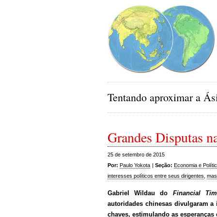
Tentando aproximar a Ási
Grandes Disputas na
25 de setembro de 2015
Por:
Paulo Yokota
|
Seção:
Economia e Políti
interesses políticos entre seus dirigentes
,
mas 
Gabriel Wildau do
Financial T
autoridades chinesas divulgaram a 
chaves, estimulando as esperanças 