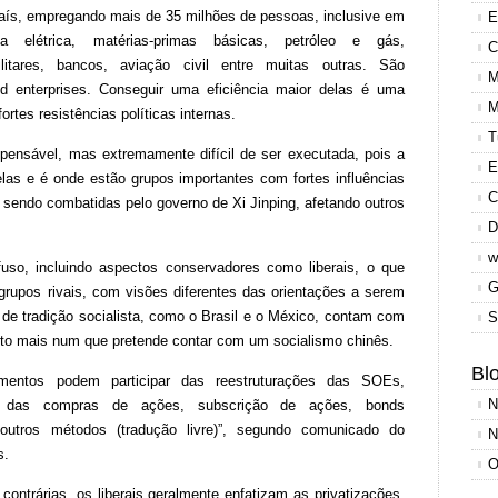
 país, empregando mais de 35 milhões de pessoas, inclusive em
E
a elétrica, matérias-primas básicas, petróleo e gás,
C
litares, bancos, aviação civil entre muitas outras. São
M
enterprises. Conseguir uma eficiência maior delas é uma
M
ortes resistências políticas internas.
T
spensável, mas extremamente difícil de ser executada, pois a
E
as e é onde estão grupos importantes com fortes influências
C
o sendo combatidas pelo governo de Xi Jinping, afetando outros
D
w
uso, incluindo aspectos conservadores como liberais, o que
G
 grupos rivais, com visões diferentes das orientações a serem
e tradição socialista, como o Brasil e o México, contam com
S
nto mais num que pretende contar com um socialismo chinês.
Blo
imentos podem participar das reestruturações das SOEs,
N
nto das compras de ações, subscrição de ações, bonds
outros métodos (tradução livre)”, segundo comunicado do
N
s.
O
contrárias, os liberais geralmente enfatizam as privatizações,