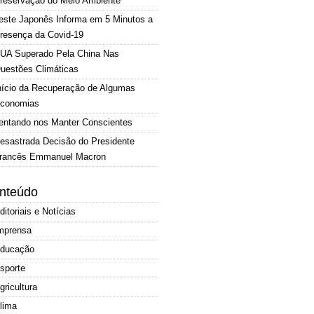
reservação do Meio Ambiente
este Japonês Informa em 5 Minutos a
resença da Covid-19
UA Superado Pela China Nas
uestões Climáticas
nício da Recuperação de Algumas
conomias
entando nos Manter Conscientes
esastrada Decisão do Presidente
rancês Emmanuel Macron
nteúdo
ditoriais e Notícias
mprensa
ducação
sporte
gricultura
lima