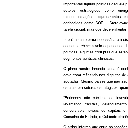
importantes figuras políticas daquele
setores estratégicos como energi
telecomunicações, equipamentos mi
conhecidas como SOE – State-owned 
tarefa crucial, mas que deve enfrentar f
Isto é uma reforma necessária e indi
economia chinesa veio dependendo del
políticas, algumas corruptas que estã
segmentos políticos chineses.
O plano mestre lançado ainda é conf
deve estar refletindo nas disputas de
adotadas. Mesmo países que não são d
estatais em setores estratégicos, qua
“Entidades não públicas de invest
levantando capitais, gerenciame
conversíveis, swaps de capitais e 
Conselho de Estado, o Gabinete chinê
O artigo informa que entre as facções 