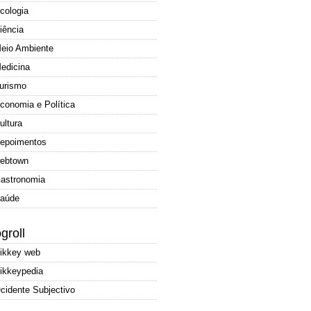
cologia
iência
eio Ambiente
edicina
urismo
conomia e Política
ultura
epoimentos
ebtown
astronomia
aúde
groll
ikkey web
ikkeypedia
cidente Subjectivo