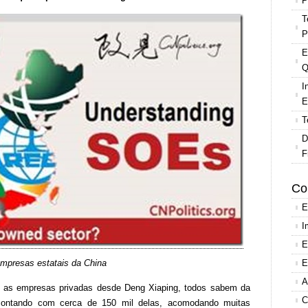
P
T
P
E
Q
I
E
T
D
F
Co
E
I
E
mpresas estatais da China
E
A
o as empresas privadas desde Deng Xiaping, todos sabem da
C
 contando com cerca de 150 mil delas, acomodando muitas