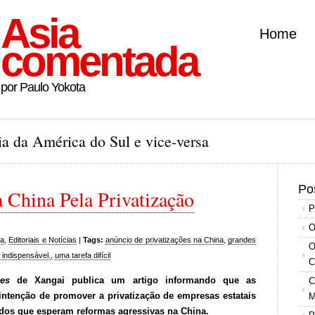
Asia
Home
comentada
por Paulo Yokota
a da América do Sul e vice-versa
Po
 China Pela Privatização
P
O
ca
,
Editoriais e Notícias
|
Tags:
anúncio de privatizações na China
,
grandes
O
indispensável.
,
uma tarefa difícil
C
imes
de Xangai publica um artigo informando que as
C
intenção de promover a privatização de empresas estatais
M
dos que esperam reformas agressivas na China.