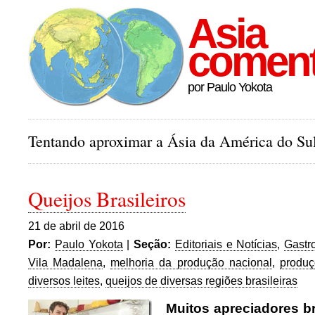
Asia
comen
por Paulo Yokota
Tentando aproximar a Ásia da América do Sul
Queijos Brasileiros
21 de abril de 2016
Por:
Paulo Yokota
|
Seção:
Editoriais e Notícias
,
Gastr
Vila Madalena
,
melhoria da produção nacional
,
produç
diversos leites
,
queijos de diversas regiões brasileiras
Muitos apreciadores br