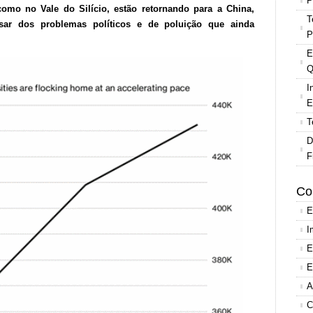
P
omo no Vale do Silício, estão retornando para a China,
T
sar dos problemas políticos e de poluição que ainda
P
E
Q
I
E
T
D
F
Co
E
I
E
E
A
C