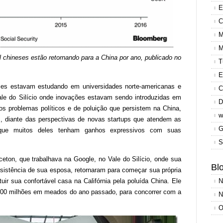
E
C
M
M
 chineses estão retornando para a China por ano, publicado no
T
E
ses estavam estudando em universidades norte-americanas e
C
le do Silício onde inovações estavam sendo introduzidas em
D
os problemas políticos e de poluição que persistem na China,
w
s, diante das perspectivas de novas startups que atendem as
G
 que muitos deles tenham ganhos expressivos com suas
S
ton, que trabalhava na Google, no Vale do Silício, onde sua
Blo
esistência de sua esposa, retornaram para começar sua própria
ir sua confortável casa na Califórnia pela poluída China. Ele
N
 100 milhões em meados do ano passado, para concorrer com a
N
O