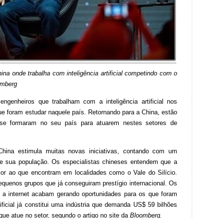
hina onde trabalha com inteligência artificial competindo com o
omberg
engenheiros que trabalham com a inteligência artificial nos
e foram estudar naquele país. Retornando para a China, estão
 se formaram no seu país para atuarem nestes setores de
 China estimula muitas novas iniciativas, contando com um
e sua população. Os especialistas chineses entendem que a
ior ao que encontram em localidades como o Vale do Silício.
uenos grupos que já conseguiram prestígio internacional. Os
 a internet acabam gerando oportunidades para os que foram
rtificial já constitui uma indústria que demanda US$ 59 bilhões
ue atue no setor, segundo o artigo no site da
Bloomberg.