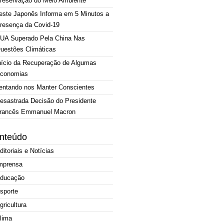
reservação do Meio Ambiente
este Japonês Informa em 5 Minutos a
resença da Covid-19
UA Superado Pela China Nas
uestões Climáticas
nício da Recuperação de Algumas
conomias
entando nos Manter Conscientes
esastrada Decisão do Presidente
rancês Emmanuel Macron
nteúdo
ditoriais e Notícias
mprensa
ducação
sporte
gricultura
lima