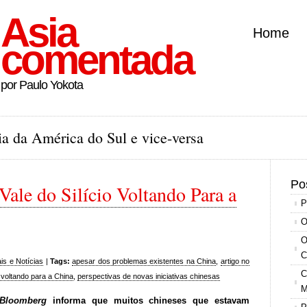
Asia
Home
comentada
por Paulo Yokota
a da América do Sul e vice-versa
Po
ale do Silício Voltando Para a
P
O
O
C
ais e Notícias
|
Tags:
apesar dos problemas existentes na China
,
artigo no
C
voltando para a China
,
perspectivas de novas iniciativas chinesas
M
Bloomberg
informa que muitos chineses que estavam