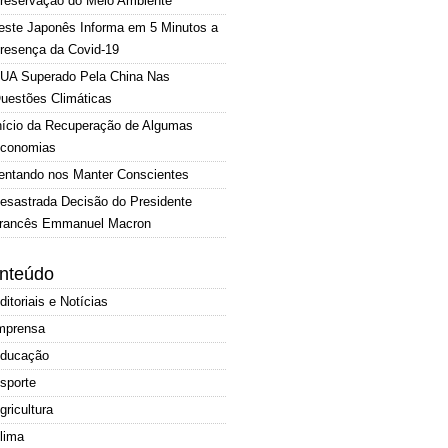
reservação do Meio Ambiente
este Japonês Informa em 5 Minutos a
resença da Covid-19
UA Superado Pela China Nas
uestões Climáticas
nício da Recuperação de Algumas
conomias
entando nos Manter Conscientes
esastrada Decisão do Presidente
rancês Emmanuel Macron
nteúdo
ditoriais e Notícias
mprensa
ducação
sporte
gricultura
lima