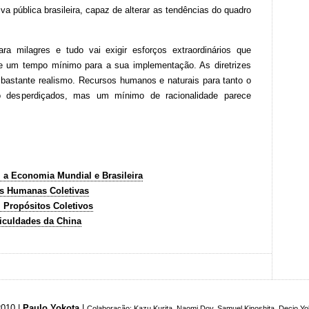
va pública brasileira, capaz de alterar as tendências do quadro
a milagres e tudo vai exigir esforços extraordinários que
 e um tempo mínimo para a sua implementação. As diretrizes
 bastante realismo. Recursos humanos e naturais para tanto o
o desperdiçados, mas um mínimo de racionalidade parece
a Economia Mundial e Brasileira
as Humanas Coletivas
 Propósitos Coletivos
iculdades da China
010 |
Paulo Yokota
|
Colaboração: Kazu Kurita, Naomi Doy, Samuel Kinoshita, Decio Yo