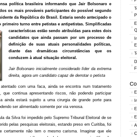
P
sa política brasileira informando que Jair Bolsonaro e
T
os os mais prováveis participantes do possível segundo
P
sidente da República do Brasil. Estaria sendo antecipado o
E
primeiro turno entre petistas e
antipetistas. Simplificadas
Q
características estão sendo atribuídas para estes dois
candidatos que ainda passam por um processo de
I
definição de suas atuais personalidades políticas,
E
diante das dramáticas circunstâncias que os
T
conduzem à atual situação eleitoral.
D
F
Jair Bolsonaro inicialmente considerado líder da extrema
direita, agora um candidato capaz de derrotar o petista
Co
m atentado com uma faca, ainda se encontra num tratamento
E
 que continua apresentando riscos, não podendo participar
a ainda estará sujeito a uma cirurgia de grande porte para
I
podendo ser alimentado somente por via venosa.
E
E
la da Silva foi impedido pelo Supremo Tribunal Eleitoral de se
ido pelas pesquisas eleitorais, estando preso em Curitiba, foi
A
ue certamente não tem o mesmo carisma. Imaginar que ele
C