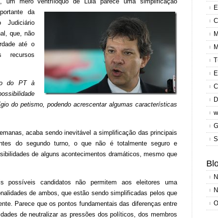
o, um mero ventríloquo de Lula parece uma simplificação
E
portante da
C
Judiciário
al, que, não
M
rdade até o
M
s recursos
T
E
to do PT à
C
ossibilidade
D
ígio do petismo, podendo acrescentar algumas características
w
G
manas, acaba sendo inevitável a simplificação das principais
S
pantes do segundo turno, o que não é totalmente seguro e
ssibilidades de alguns acontecimentos dramáticos, mesmo que
Blo
N
s possíveis candidatos não permitem aos eleitores uma
N
alidades de ambos, que estão sendo simplificadas pelos que
O
sente. Parece que os pontos fundamentais das diferenças entre
idades de neutralizar as pressões dos políticos, dos membros