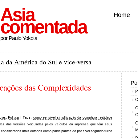
Asia
Home
comentada
por Paulo Yokota
a da América do Sul e vice-versa
Po
icações das Complexidades
P
O
O
C
cias
,
Política
|
Tags:
compreensível simplificação da complexa realidade
C
undas das versões veiculadas pelos veículos da imprensa que têm seus
M
s considerados mais cotados como participantes do possível segundo turno