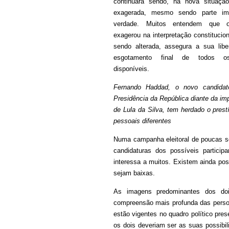
continuará sendo, na nova situaçã
exagerada, mesmo sendo parte im
verdade. Muitos entendem que o 
exagerou na interpretação constitucion
sendo alterada, assegura a sua libe
esgotamento final de todos o
disponíveis.
Fernando Haddad, o novo candida
Presidência da República diante da imp
de Lula da Silva, tem herdado o prest
pessoais diferentes
Numa campanha eleitoral de poucas se
candidaturas dos possíveis partici
interessa a muitos. Existem ainda po
sejam baixas.
As imagens predominantes dos doi
compreensão mais profunda das person
estão vigentes no quadro político pre
os dois deveriam ser as suas possibil