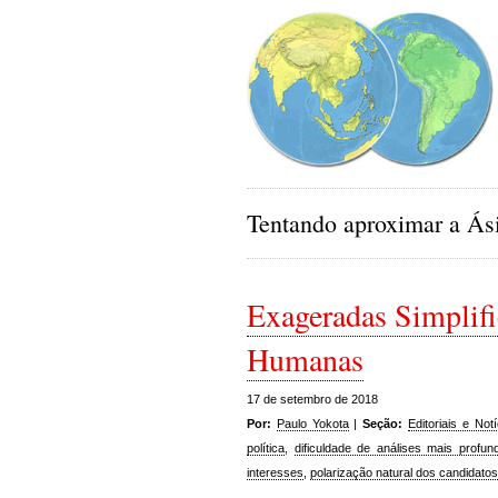
Tentando aproximar a Ási
Exageradas Simplif
Humanas
17 de setembro de 2018
Por:
Paulo Yokota
|
Seção:
Editoriais e Notí
política
,
dificuldade de análises mais prof
interesses
,
polarização natural dos candidato