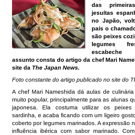
das primeir
jesuítas espan
no Japão, vol
país o chamad
são peixes coz
legumes fr
escabeche m
assunto consta do artigo da chef Mari Name
site da
The Japan News.
Foto constante do artigo publicado no site do
A chef Mari Nameshida dá aulas de culinári
muito popular, principalmente para as alunas 
japonesa. Ela costuma utilizar os peixes
sardinha, e acaba ficando com um ligeiro gosto
coberto por legumes marinados. A expressão n
influência ibérica com sabor marinado. Co