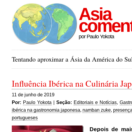
Asia
comen
por Paulo Yokota
Tentando aproximar a Ásia da América do Sul
Influência Ibérica na Culinária Ja
11 de junho de 2019
Por:
Paulo Yokota
|
Seção:
Editoriais e Notícias
,
Gastr
ibérica na gastronomia japonesa
,
namban zuke
,
presença
portugueses
Depois de mai