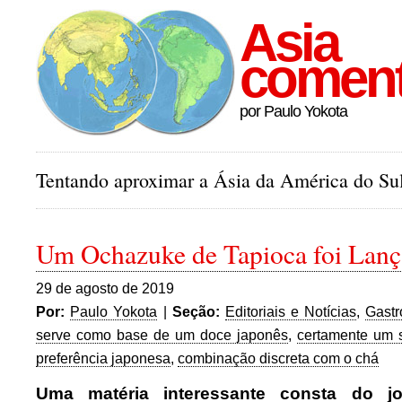
Asia
comen
por Paulo Yokota
Tentando aproximar a Ásia da América do Sul
Um Ochazuke de Tapioca foi Lanç
29 de agosto de 2019
Por:
Paulo Yokota
|
Seção:
Editoriais e Notícias
,
Gast
serve como base de um doce japonês
,
certamente um 
preferência japonesa
,
combinação discreta com o chá
Uma matéria interessante consta do j