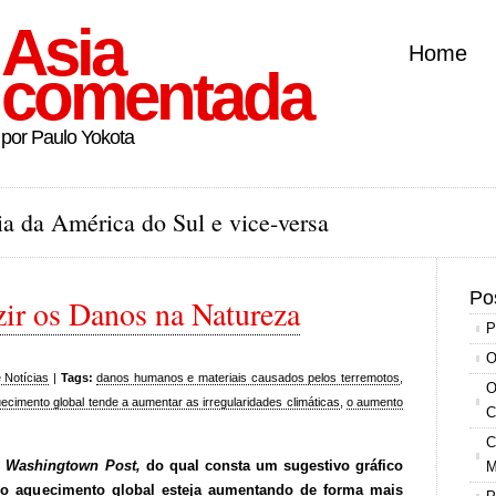
Asia
Home
comentada
por Paulo Yokota
a da América do Sul e vice-versa
Po
ir os Danos na Natureza
P
O
e Notícias
|
Tags:
danos humanos e materiais causados pelos terremotos
,
O
ecimento global tende a aumentar as irregularidades climáticas
,
o aumento
C
C
o
Washingtown Post,
do qual consta um sugestivo gráfico
M
 o aquecimento global esteja aumentando de forma mais