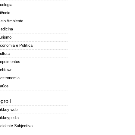
cologia
iência
eio Ambiente
edicina
urismo
conomia e Política
ultura
epoimentos
ebtown
astronomia
aúde
groll
ikkey web
ikkeypedia
cidente Subjectivo