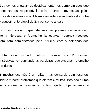
ítica de nos engajarmos decididamente nos compromissos que
ontinuamos responsáveis pelas mortes provocadas pelas
, mas da dura realidade. Mesmo respeitando as metas do Clube
o aquecimento global de 2% por cento anuais.
 o Brasil tem um papel relevante não podendo continuar com
omo a Noruega e Alemanha já estavam doando recursos
stavam bem administrados pelo BNDES com o comando dos
 obtusas que em nada contribuem para o Brasil. Precisamos
onstrutivas, empunhando as bandeiras que elevariam o orgulho
os duros.
sil mostrar que não é um vilão, mas contando com reservas
judar a minorar problemas que afetam a muitos. Isto não é uma
oncreta que os brasileiros podem ajudar objetivamente a
isando Reduzir a Poluição