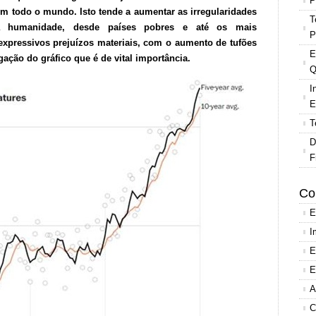
P
 em todo o mundo. Isto tende a aumentar as irregularidades
T
 a humanidade, desde países pobres e até os mais
P
xpressivos prejuízos materiais, com o aumento de tufões
E
gação do gráfico que é de vital importância.
Q
I
E
T
D
F
Co
E
I
E
E
A
C