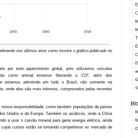
E
C
M
M
T
E
lerando nos últimos anos como mostra o gráfico publicado no
C
D
s por este aquecimento global, pois utilizamos veículos
w
cola como animal estamos liberando o CO², além dos
G
e estamos admitindo em todo o Brasil, não somente na
S
e, onde eles são mais intensos, comprovados pelas recentes
Blo
a nossa responsabilidade, como também populações de países
N
ados Unidos e da Europa. Também os asiáticos, onde a China
o a usar o carvão mineral para gerar energia elétrica, ainda
N
, cujos custos estão se tornando competitivos no mercado de
O