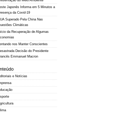
reservação do Meio Ambiente
este Japonês Informa em 5 Minutos a
resença da Covid-19
UA Superado Pela China Nas
uestões Climáticas
nício da Recuperação de Algumas
conomias
entando nos Manter Conscientes
esastrada Decisão do Presidente
rancês Emmanuel Macron
nteúdo
ditoriais e Notícias
mprensa
ducação
sporte
gricultura
lima