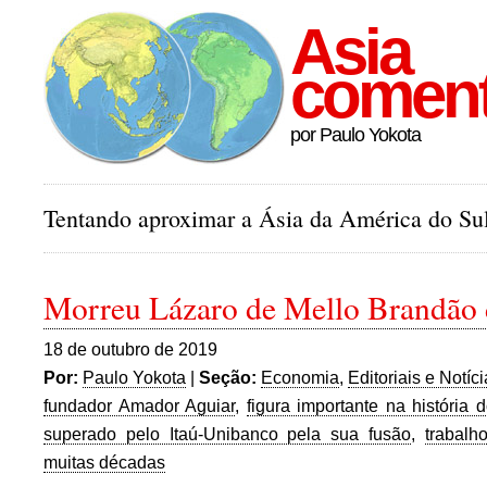
Asia
comen
por Paulo Yokota
Tentando aproximar a Ásia da América do Sul
Morreu Lázaro de Mello Brandão
18 de outubro de 2019
Por:
Paulo Yokota
|
Seção:
Economia
,
Editoriais e Notíc
fundador Amador Aguiar
,
figura importante na história 
superado pelo Itaú-Unibanco pela sua fusão
,
trabalh
muitas décadas