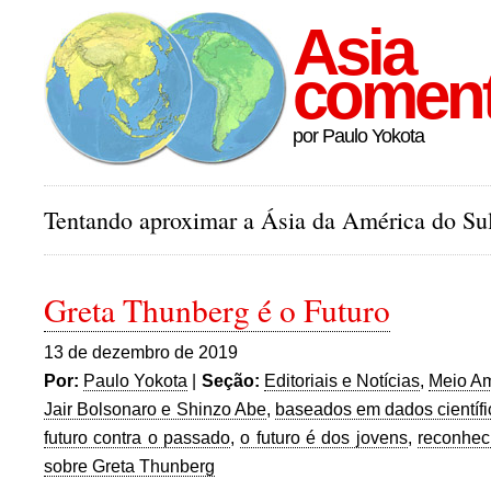
Asia
comen
por Paulo Yokota
Tentando aproximar a Ásia da América do Sul
Greta Thunberg é o Futuro
13 de dezembro de 2019
Por:
Paulo Yokota
|
Seção:
Editoriais e Notícias
,
Meio A
Jair Bolsonaro e Shinzo Abe
,
baseados em dados científi
futuro contra o passado
,
o futuro é dos jovens
,
reconhec
sobre Greta Thunberg