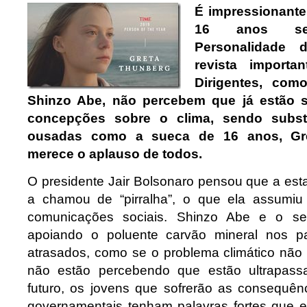
É impressionant
16 anos se
Personalidade
revista impor
Dirigentes, com
Shinzo Abe, não percebem que já estão 
concepções sobre o clima, sendo substi
ousadas como a sueca de 16 anos, Gr
merece o aplauso de todos.
O presidente Jair Bolsonaro pensou que a est
a chamou de “pirralha”, o que ela assumi
comunicações sociais. Shinzo Abe e o se
apoiando o poluente carvão mineral nos pa
atrasados, como se o problema climático não 
não estão percebendo que estão ultrapass
futuro, os jovens que sofrerão as consequê
governamentais tenham palavras fortes que 