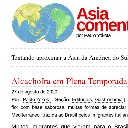
Asia
comen
por Paulo Yokota
Tentando aproximar a Ásia da América do Sul
Alcachofra em Plena Temporada 
27 de agosto de 2020
Por:
Paulo Yokota
|
Seção:
Editoriais
,
Gastronomia
|
flor com base saborosa
,
muitas formas de apreciar 
Mediterrâneo
,
trazida ao Brasil pelos imigrantes italia
Muitos imigrantes que vieram para o Brasi