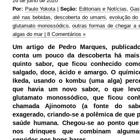
26 de julho de 2020
Por:
Paulo Yokota
|
Seção:
Editoriais e Notícias
,
Gas
até nas bebidas
,
descoberta do umami
,
evolução do
glutamato monossódico
,
outras formas de chegar a 
algas do mar
| 8 Comentários »
Um artigo de Pedro Marques, publicad
conta um pouco da descoberta há mai
quinto sabor, que ficou conhecido co
salgado, doce, ácido e amargo. O quími
Ikeda, usando o kombu (uma alga) perc
que havia um novo sabor, o que lev
glutamato monossódico, que ficou con
chamada Ajinomoto (a fonte do sab
exagerado, criando-se a polêmica de que p
saúde humana. Chegou-se ao ponto que
nos drinques que combinam alguma
servidos nos bons bares.