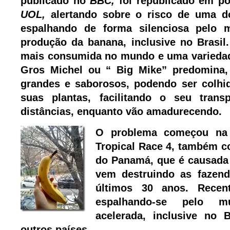
publicado no
BBC,
foi republicado em po
UOL,
alertando sobre o risco de uma d
espalhando de forma silenciosa pelo 
produção da banana, inclusive no Brasil.
mais consumida no mundo e uma varieda
Gros Michel ou “ Big Mike” predomina, 
grandes e saborosos, podendo ser colhi
suas plantas, facilitando o seu trans
distâncias, enquanto vão amadurecendo.
O problema começou na
Tropical Race 4, também 
do Panamá, que é causada
vem destruindo as fazen
últimos 30 anos. Recen
espalhando-se pelo 
acelerada, inclusive no 
outros países.