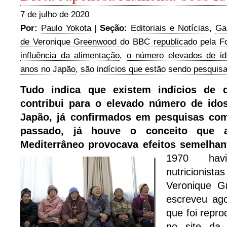
7 de julho de 2020
Por:
Paulo Yokota
|
Seção:
Editoriais e Notícias
,
Ga
de Veronique Greenwood do BBC republicado pela Fo
influência da alimentação
,
o número elevados de i
anos no Japão
,
são indícios que estão sendo pesquis
Tudo indica que existem indícios de 
contribui para o elevado número de ido
Japão, já confirmados em pesquisas com
passado, já houve o conceito que 
Mediterrâneo provocava efeitos semelha
1970 hav
nutricioni
Veronique 
escreveu ag
que foi repr
no site d