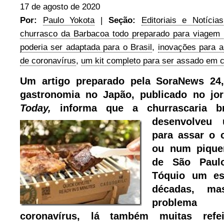
17 de agosto de 2020
Por:
Paulo Yokota
|
Seção:
Editoriais e Notícias
churrasco da Barbacoa todo preparado para viagem
poderia ser adaptada para o Brasil
,
inovações para 
de coronavírus
,
um kit completo para ser assado em 
Um artigo preparado pela SoraNews 24,
gastronomia no Japão, publicado no jo
Today,
informa que a churrascaria br
desenvolve
para assar o 
ou num pique
de São Paul
Tóquio um es
décadas, m
problema
coronavírus, lá também muitas ref