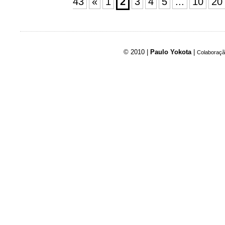
43
«
1
2
3
4
5
...
10
20
© 2010 |
Paulo Yokota
|
Colaboraçã