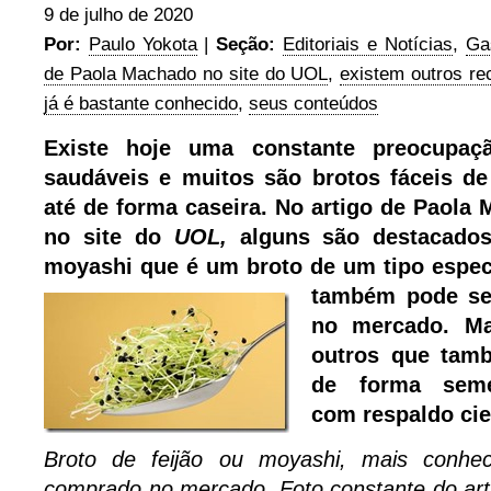
9 de julho de 2020
Por:
Paulo Yokota
|
Seção:
Editoriais e Notícias
,
Ga
de Paola Machado no site do UOL
,
existem outros r
já é bastante conhecido
,
seus conteúdos
Existe hoje uma constante preocupaç
saudáveis e muitos são brotos fáceis d
até de forma caseira. No artigo de Paola
no site do
UOL,
alguns são destacado
moyashi que é um broto de um tipo espec
também pode ser
no mercado. Ma
outros que tam
de forma seme
com respaldo cien
Broto de feijão ou moyashi, mais conhe
comprado no mercado. Foto constante do arti