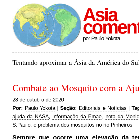
Asia
comen
por Paulo Yokota
Tentando aproximar a Ásia da América do Sul
Combate ao Mosquito com a Aj
28 de outubro de 2020
Por:
Paulo Yokota
|
Seção:
Editoriais e Notícias
|
Ta
ajuda da NASA
,
informação da Emae
,
nota da Moni
S.Paulo
,
o problema dos mosquitos no rio Pinheiros
Sempre que ocorre uma elevação da t