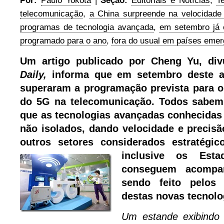
Por:
Paulo Yokota
|
Seção:
Editoriais e Notícias
,
T
telecomunicação
,
a China surpreende na velocidade
programas de tecnologia avançada
,
em setembro já 
programado para o ano
,
fora do usual em países emer
Um artigo publicado por Cheng Yu, di
Daily,
informa que em setembro deste a
superaram a programação prevista para o
do 5G na telecomunicação. Todos sabem 
que as tecnologias avançadas conhecidas 
não isolados, dando velocidade e precis
outros setores considerados estratégic
inclusive os Est
conseguem acompa
sendo feito pelos
destas novas tecnolo
Um estande exibindo 