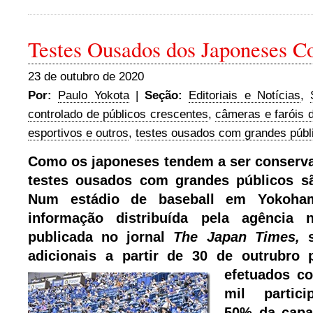
Testes Ousados dos Japoneses 
23 de outubro de 2020
Por:
Paulo Yokota
|
Seção:
Editoriais e Notícias
,
controlado de públicos crescentes
,
câmeras e faróis d
esportivos e outros
,
testes ousados com grandes públ
Como os japoneses tendem a ser conservad
testes ousados com grandes públicos sã
Num estádio de baseball em Yokoha
informação distribuída pela agência 
publicada no jornal
The Japan Times,
adicionais a partir de 30 de outrubro 
efetuados 
mil partici
50% da capa