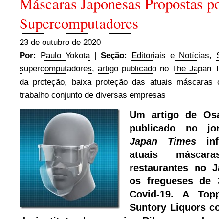
Máscaras Japonesas Propostas p
Supercomputadores
23 de outubro de 2020
Por:
Paulo Yokota
|
Seção:
Editoriais e Notícias
,
supercomputadores
,
artigo publicado no The Japan 
da proteção
,
baixa proteção das atuais máscaras 
trabalho conjunto de diversas empresas
Um artigo de Osa
publicado no j
Japan Times
in
atuais máscar
restaurantes no 
os fregueses de 
Covid-19. A Top
Suntory Liquors c