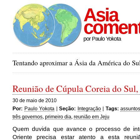
Asia
comen
por Paulo Yokota
Tentando aproximar a Ásia da América do Sul
Reunião de Cúpula Coreia do Sul,
30 de maio de 2010
Por:
Paulo Yokota
|
Seção:
Integração
|
Tags:
assunto
três governos
,
primeiro dia
,
reunião em Jeju
Quem duvida que avance o processo de int
Oriente precisa estar atento a esta reun