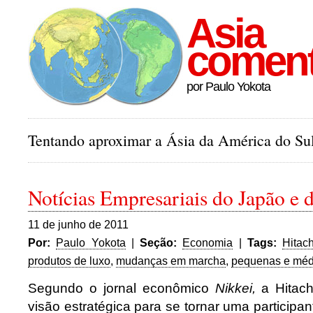
Asia
comen
por Paulo Yokota
Tentando aproximar a Ásia da América do Sul
Notícias Empresariais do Japão e 
11 de junho de 2011
Por:
Paulo Yokota
|
Seção:
Economia
|
Tags:
Hitach
produtos de luxo
,
mudanças em marcha
,
pequenas e méd
Segundo o jornal econômico
Nikkei,
a Hitac
visão estratégica para se tornar uma participa