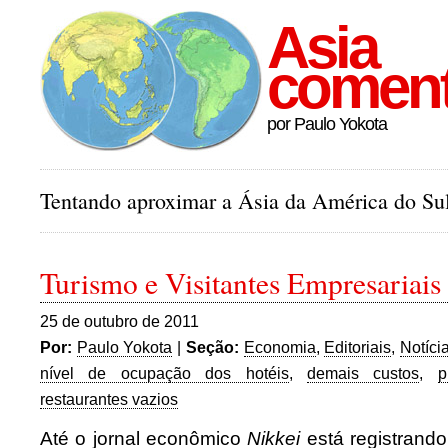
Asia
comen
por Paulo Yokota
Tentando aproximar a Ásia da América do Sul
Turismo e Visitantes Empresariais
25 de outubro de 2011
Por:
Paulo Yokota
|
Seção:
Economia
,
Editoriais
,
Notíci
nível de ocupação dos hotéis
,
demais custos
,
p
restaurantes vazios
Até o jornal econômico
Nikkei
está registrand