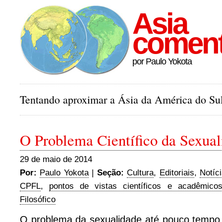
Asia
comen
por Paulo Yokota
Tentando aproximar a Ásia da América do Sul
O Problema Científico da Sexual
29 de maio de 2014
Por:
Paulo Yokota
|
Seção:
Cultura
,
Editoriais
,
Notíc
CPFL
,
pontos de vistas científicos e acadêmico
Filosófico
O problema da sexualidade até pouco tempo