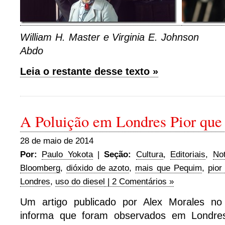
William H. Master e Virginia E. 
Abdo
Leia o restante desse texto »
A Poluição em Londres Pior qu
28 de maio de 2014
Por:
Paulo Yokota
|
Seção:
Cultura
,
Editoriais
,
Not
Bloomberg
,
dióxido de azoto
,
mais que Pequim
,
pior
Londres
,
uso do diesel
| 2 Comentários »
Um artigo publicado por Alex Morales n
informa que foram observados em Londre